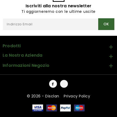
Iscriviti alla nostra newsletter
Ti aggiorneremo con le ultime uscite
Prodotti

La Nostra Azienda

Informazioni Negozio

Facebook
Instagram
© 2026 - Disclan
-
Privacy Policy