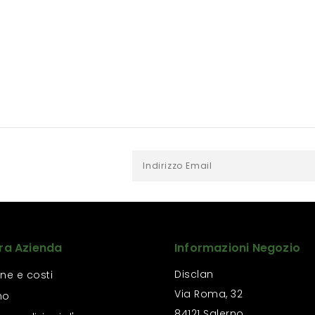
ra Azienda
Informazioni Negozio
Disclan
ne e costi
Via Roma, 32
mo
84121 Salerno