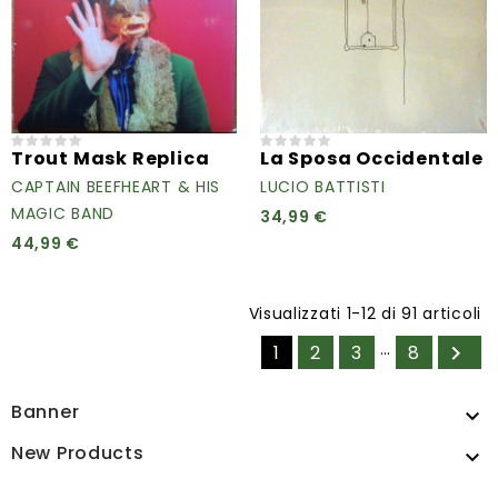
Trout Mask Replica
La Sposa Occidentale
CAPTAIN BEEFHEART & HIS
LUCIO BATTISTI
MAGIC BAND
34,99 €
44,99 €
Visualizzati 1-12 di 91 articoli
…
1
2
3
8

Banner

New Products
