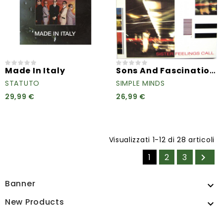
Sons And Fascination /...
Made In Italy
STATUTO
SIMPLE MINDS
29,99 €
26,99 €
Visualizzati 1-12 di 28 articoli
1
2
3

Banner

New Products
