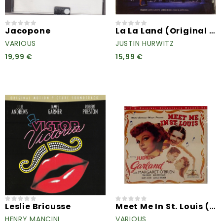
La La Land (Original Motion...
Jacopone
VARIOUS
JUSTIN HURWITZ
19,99 €
15,99 €
Meet Me In St. Louis (M-G-M...
Leslie Bricusse
HENRY MANCINI
VARIOUS