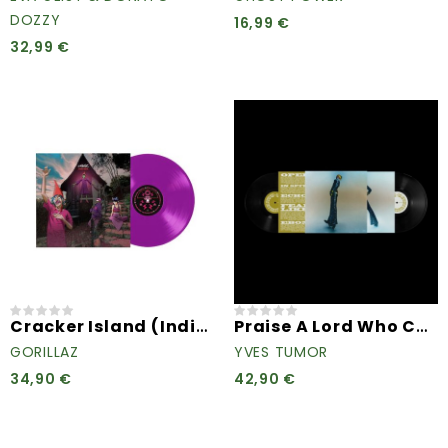
DOZZY
16,99 €
32,99 €
Cracker Island (Indie...
Praise A Lord Who Chews But...
GORILLAZ
YVES TUMOR
34,90 €
42,90 €