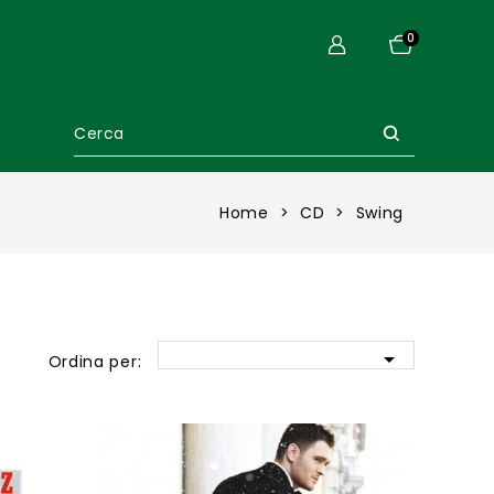
0
Home
CD
Swing

Ordina per: