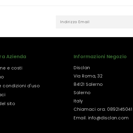
ra Azienda
Informazioni Negozio
Disclan
ne e costi
Via Roma, 32
mo
84121 Salerno
e condizioni d'uso
Salerno
aci
Italy
el sito
Chiamaci ora:
0892145041
Email:
info@disclan.com