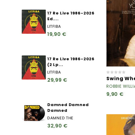
17 Re Live 1986-2026
Ed....
LITFIBA
19,90 €
17 Re Live 1986-2026
(2 Lp...
LITFIBA
Swing Whe
29,99 €
ROBBIE WILL
9,90 €
Damned Damned
Damned
DAMNED THE
32,90 €