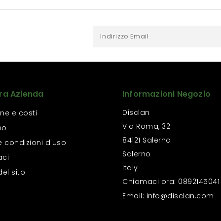
ra Azienda
Informazioni Negozio
Disclan
ne e costi
Via Roma, 32
mo
84121 Salerno
e condizioni d'uso
Salerno
aci
Italy
el sito
Chiamaci ora:
0892145041
Email:
info@disclan.com