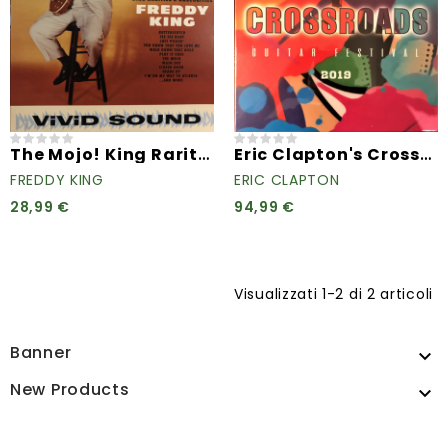
The Mojo! King Rarities &...
Eric Clapton's Crossroads...
FREDDY KING
ERIC CLAPTON
28,99 €
94,99 €
Visualizzati 1-2 di 2 articoli
Banner

New Products
