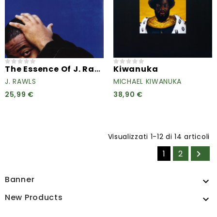
The Essence Of J. Rawls...
Kiwanuka
J. RAWLS
MICHAEL KIWANUKA
25,99 €
38,90 €
Visualizzati 1-12 di 14 articoli
1
2

Banner

New Products
