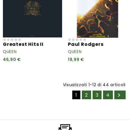
Greatest Hits II
Paul Rodgers
QUEEN
QUEEN
46,90 €
19,99 €
Visualizzati 1-12 di 44 articoli
1
2
3
4
